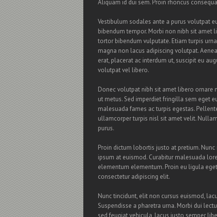
Aliquam id dui sem. Proin rhoncus consequat 
Vestibulum sodales ante a purus volutpat eu
bibendum tempor. Morbi non nibh sit amet lig
tortor bibendum vulputate. Etiam turpis urna
magna non lacus adipiscing volutpat. Aenean
erat, placerat ac interdum ut, suscipit eu au
volutpat vel libero.
Donec volutpat nibh sit amet libero ornare 
ut metus. Sed imperdiet fringilla sem eget e
malesuada fames ac turpis egestas. Pellente
ullamcorper turpis nisl sit amet velit. Nulla
purus.
Proin dictum lobortis justo at pretium. Nunc
ipsum at euismod. Curabitur malesuada lor
elementum elementum. Proin eu ligula eget 
consectetur adipiscing elit.
Nunc tincidunt, elit non cursus euismod, lac
Suspendisse a pharetra urna. Morbi dui lect
sed feugiat vehicula, lacus justo semper libe