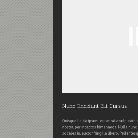
Nunc Tincidunt Elit Cursus
Quisque ligula ipsum, euismod a vulputate a, 
nostra, per inceptos himenaeos. Nulla nunc du
sodales in, auctor fringilla libero. Pellente