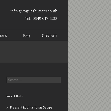
info@vogueshutters.co.uk
Tel:
0845 017 8212
IALS
FAQ
CONTACT
Recent Posts
Praesent Et Urna Turpis Sadips