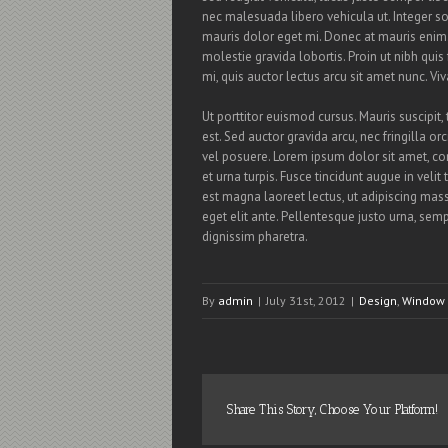
nec malesuada libero vehicula ut. Integer sod
mauris dolor eget mi. Donec at mauris enim. Du
molestie gravida lobortis. Proin ut nibh quis f
mi, quis auctor lectus arcu sit amet nunc. Vi
Ut porttitor euismod cursus. Mauris suscipit, 
est. Sed auctor gravida arcu, nec fringilla
vel posuere. Lorem ipsum dolor sit amet, con
et urna turpis. Fusce tincidunt augue in veli
est magna laoreet lectus, ut adipiscing mass
eget elit ante. Pellentesque justo urna, se
dignissim pharetra.
By
admin
|
July 31st, 2012
|
Design
,
Window 
Share This Story, Choose Your Platform!