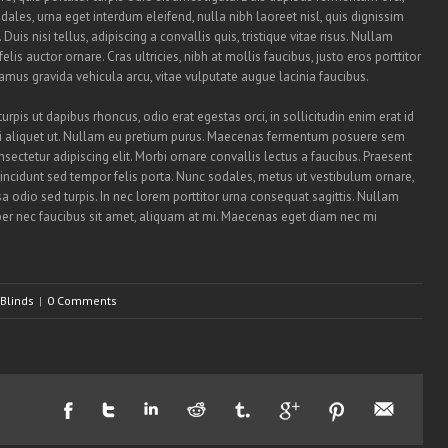
ales, urna eget interdum eleifend, nulla nibh laoreet nisl, quis dignissim
is nisi tellus, adipiscing a convallis quis, tristique vitae risus. Nullam
elis auctor ornare. Cras ultricies, nibh at mollis faucibus, justo eros porttitor
vamus gravida vehicula arcu, vitae vulputate augue lacinia faucibus.
turpis ut dapibus rhoncus, odio erat egestas orci, in sollicitudin enim erat id
 orci aliquet ut. Nullam eu pretium purus. Maecenas fermentum posuere sem
sectetur adipiscing elit. Morbi ornare convallis lectus a faucibus. Praesent
t tincidunt sed tempor felis porta. Nunc sodales, metus ut vestibulum ornare,
a odio sed turpis. In nec lorem porttitor urna consequat sagittis. Nullam
mper nec faucibus sit amet, aliquam at mi. Maecenas eget diam nec mi
Blinds
|
0 Comments