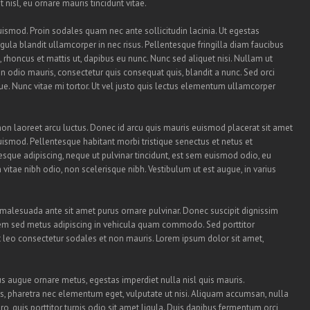
nisl, eu ornare mauris tincidunt vitae.
ismod. Proin sodales quam nec ante sollicitudin lacinia. Ut egestas
ula blandit ullamcorper in nec risus. Pellentesque fringilla diam faucibus
, rhoncus et mattis ut, dapibus eu nunc. Nunc sed aliquet nisi. Nullam ut
 odio mauris, consectetur quis consequat quis, blandit a nunc. Sed orci
gue. Nunc vitae mi tortor. Ut vel justo quis lectus elementum ullamcorper
non laoreet arcu luctus. Donec id arcu quis mauris euismod placerat sit amet
uismod. Pellentesque habitant morbi tristique senectus et netus et
sque adipiscing, neque ut pulvinar tincidunt, est sem euismod odio, eu
m vitae nibh odio, non scelerisque nibh. Vestibulum ut est augue, in varius
 malesuada ante sit amet purus ornare pulvinar. Donec suscipit dignissim
em sed metus adipiscing in vehicula quam commodo. Sed porttitor
leo consectetur sodales et non mauris. Lorem ipsum dolor sit amet,
us augue ornare metus, egestas imperdiet nulla nisl quis mauris.
us, pharetra nec elementum eget, vulputate ut nisi. Aliquam accumsan, nulla
ro, quis porttitor turpis odio sit amet ligula. Duis dapibus fermentum orci,