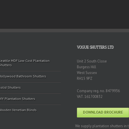
VOGUE SHUTTERS LTD
Seattle MDF Low Cost Plantation
Unit 2 South Close
Shutters
Burgess Hill
West Sussex
Hollywood Bathroom Shutters
RH15 9PZ
Solid Shutters
Company reg. no. 8479936
VAT. 161700832
DIY Plantation Shutters
Wooden Venetian Blinds
DOWNLOAD BROCHURE
We supply plantation shutters in 